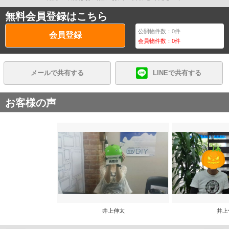
無料会員登録はこちら
公開物件数：
0
件
会員登録
会員物件数：
0
件
メールで共有する
LINEで共有する
お客様の声
井上伸太
井上