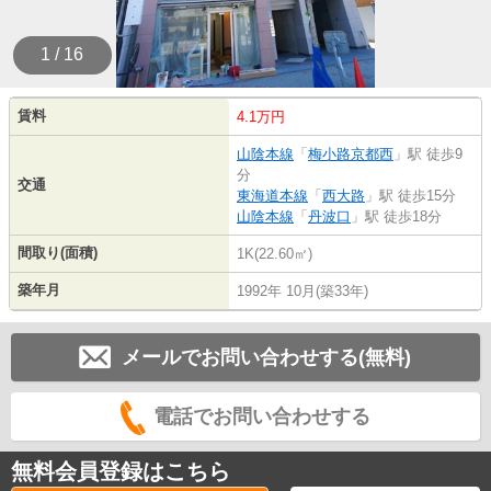
1 / 16
賃料
4.1万円
山陰本線
「
梅小路京都西
」駅 徒歩9
分
交通
東海道本線
「
西大路
」駅 徒歩15分
山陰本線
「
丹波口
」駅 徒歩18分
間取り(面積)
1K(22.60㎡)
築年月
1992年 10月(築33年)
メールでお問い合わせする(無料)
電話でお問い合わせする
無料会員登録はこちら