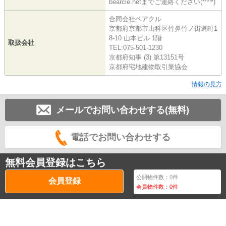
bearcle.netまでご連絡ください(*^^*)
合同会社ベアクル
京都府京都市山科区竹鼻竹ノ街道町1
8-10 山本ビル 1階
取扱会社
TEL:075-501-1230
京都府知事 (3) 第13151号
京都府宅地建物取引業協会
情報の見方
メールでお問い合わせする(無料)
電話でお問い合わせする
無料会員登録はこちら
公開物件数：
0
件
会員登録
会員物件数：
0
件