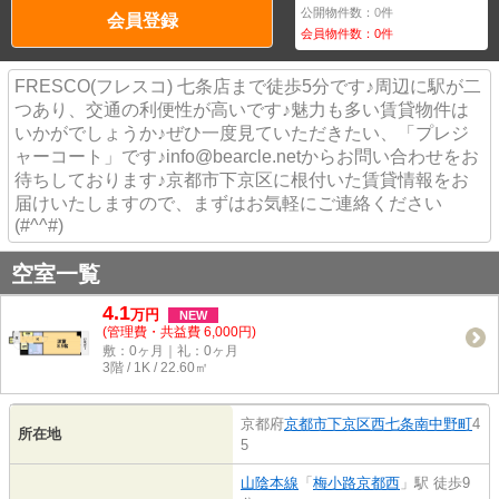
公開物件数：
0
件
会員登録
会員物件数：
0
件
FRESCO(フレスコ) 七条店まで徒歩5分です♪周辺に駅が二
つあり、交通の利便性が高いです♪魅力も多い賃貸物件は
いかがでしょうか♪ぜひ一度見ていただきたい、「プレジ
ャーコート」です♪info@bearcle.netからお問い合わせをお
待ちしております♪京都市下京区に根付いた賃貸情報をお
届けいたしますので、まずはお気軽にご連絡ください
(#^^#)
空室一覧
4.1
万
円
NEW
(管理費・共益費 6,000円)
敷：0ヶ月｜礼：0ヶ月
3階 / 1K / 22.60㎡
京都府
京都市下京区
西七条南中野町
4
所在地
5
山陰本線
「
梅小路京都西
」駅 徒歩9