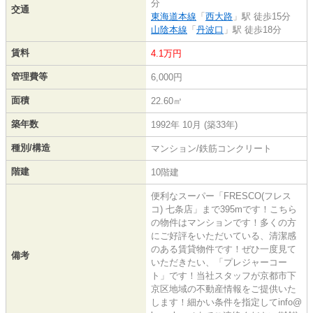
分
交通
東海道本線
「
西大路
」駅 徒歩15分
山陰本線
「
丹波口
」駅 徒歩18分
賃料
4.1万円
管理費等
6,000円
面積
22.60㎡
築年数
1992年 10月 (築33年)
種別/構造
マンション/鉄筋コンクリート
階建
10階建
便利なスーパー「FRESCO(フレス
コ) 七条店」まで395mです！こちら
の物件はマンションです！多くの方
にご好評をいただいている、清潔感
のある賃貸物件です！ぜひ一度見て
備考
いただきたい、「プレジャーコー
ト」です！当社スタッフが京都市下
京区地域の不動産情報をご提供いた
します！細かい条件を指定してinfo@