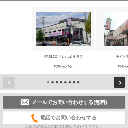
FRESCO(フレスコ) 七条店
ライフ 
約395m／5分
約457
前
メールでお問い合わせする(無料)
電話でお問い合わせする
現況の確認はお気軽にお問い合わせください。