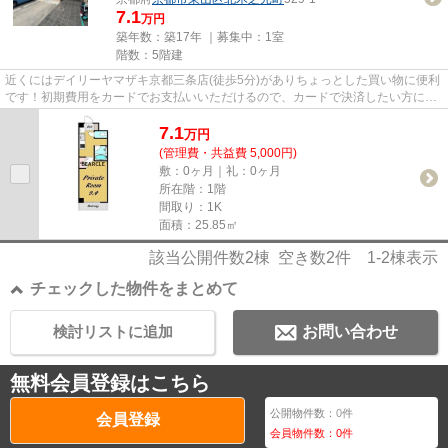
7.1
万円
築年数：築17年 ｜募集中：
1室
階数：5階建
近くにはデイリーヤマザキ京都三条店(徒歩5分)がありちょっとした買い物に便利
です！初期費用をカードでお支払いいただけるので、カードで決済したい方にも
おすすめです！魅力も多い賃...
7.1
万
円
(管理費・共益費 5,000円)
敷：0ヶ月｜礼：0ヶ月
所在階：1階
間取り：1K
面積：25.85㎡
該当公開件数
2
棟 空き数
2
件
1-2
棟表示
チェックした物件をまとめて
検討リストに追加
お問い合わせ
無料会員登録はこちら
公開物件数：
0
件
会員登録
会員物件数：
0
件