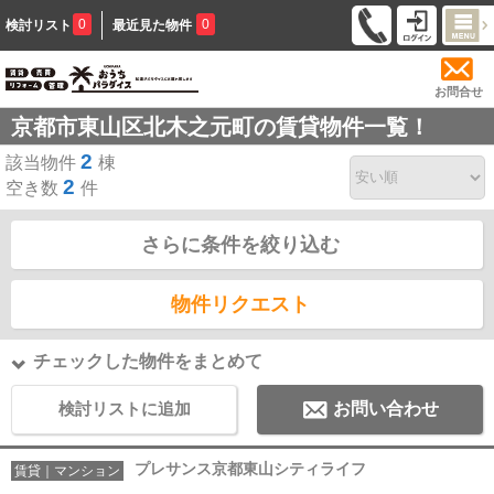
0
0
検討リスト
最近見た物件
お問合せ
京都市東山区北木之元町の賃貸物件一覧！
2
該当物件
棟
2
空き数
件
さらに条件を絞り込む
物件リクエスト
チェックした物件をまとめて
検討リストに追加
お問い合わせ
プレサンス京都東山シティライフ
賃貸｜マンション