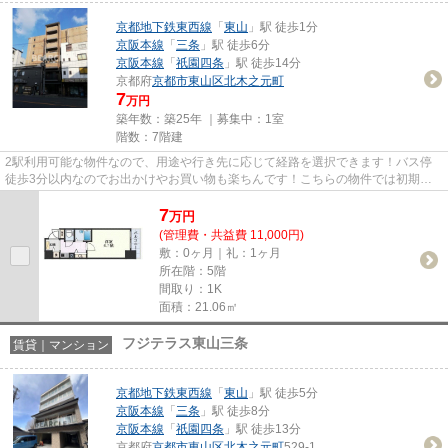
京都地下鉄東西線
「
東山
」駅 徒歩1分
京阪本線
「
三条
」駅 徒歩6分
京阪本線
「
祇園四条
」駅 徒歩14分
京都府
京都市東山区
北木之元町
7
万円
築年数：築25年 ｜募集中：
1室
階数：7階建
2駅利用可能な物件なので、用途や行き先に応じて経路を選択できます！バス停
徒歩3分以内なのでお出かけやお買い物も楽ちんです！こちらの物件では初期費
用をカードでお支払いいただけ...
7
万
円
(管理費・共益費 11,000円)
敷：0ヶ月｜礼：1ヶ月
所在階：5階
間取り：1K
面積：21.06㎡
フジテラス東山三条
賃貸｜マンション
京都地下鉄東西線
「
東山
」駅 徒歩5分
京阪本線
「
三条
」駅 徒歩8分
京阪本線
「
祇園四条
」駅 徒歩13分
京都府
京都市東山区
北木之元町
529-1