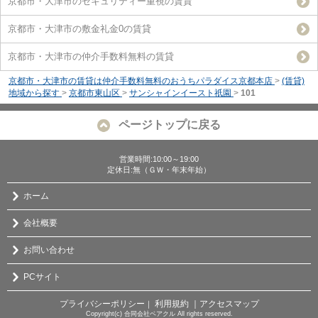
京都市・大津市のセキュリティー重視の賃貸
京都市・大津市の敷金礼金0の賃貸
京都市・大津市の仲介手数料無料の賃貸
京都市・大津市の賃貸は仲介手数料無料のおうちパラダイス京都本店
>
(賃貸)
地域から探す
>
京都市東山区
>
サンシャインイースト祇園
>
101
ページトップに戻る
営業時間:10:00～19:00
定休日:無（ＧＷ・年末年始）
ホーム
会社概要
お問い合わせ
PCサイト
プライバシーポリシー
利用規約
｜アクセスマップ
｜
Copyright(c) 合同会社ベアクル All rights reserved.