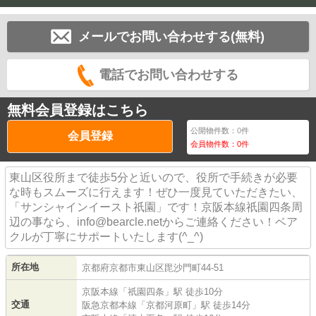
メールでお問い合わせする(無料)
電話でお問い合わせする
無料会員登録はこちら
公開物件数：
0
件
会員登録
会員物件数：
0
件
東山区役所まで徒歩5分と近いので、役所で手続きが必要
な時もスムーズに行えます！ぜひ一度見ていただきたい、
「サンシャインイースト祇園」です！京阪本線祇園四条周
辺の事なら、info@bearcle.netからご連絡ください！ベア
クルが丁寧にサポートいたします(^_^)
所在地
京都府
京都市東山区
毘沙門町
44-51
京阪本線
「
祇園四条
」駅 徒歩10分
交通
阪急京都本線
「
京都河原町
」駅 徒歩14分