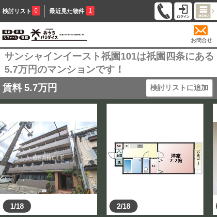
0
1
検討リスト
最近見た物件
お問合せ
サンシャインイースト祇園101は祇園四条にある
5.7万円のマンションです！
賃料
5.7
万円
検討リストに追加
1/18
2/18