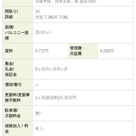
京阪本線
「
清水五条
」駅 徒歩16分
間取り/
1K
詳細
洋室 7.2帖
/
K 3.0帖
面積/
バルコニー面
25.07㎡/-
積
管理費・
賃料
5.7万円
6,000円
共益費
敷金/
礼金/
0ヶ月/0ヶ月/0ヶ月
保証金
償却/敷引
-/-
更新料/更新事
1ヶ月(新賃料)/1.32万円
務手数料
駐車場/
無/-
月額料金
保険加入 / 料
有 / -
金