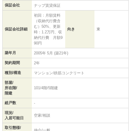
保証会社
ナップ賃貸保証
初回：月額賃料
（収納代行費含
む）50%、更新
保証会社詳細
向き
東
時：1.2万円、収
納代行費 月額9
90円
築年月
2005年 5月 (築21年)
契約期間
2年
種別/構造
マンション/鉄筋コンクリート
部屋/
所在階/
101/4階/5階建
階建
総戸数
-
現況/
空家/相談
入居可能日
取引態様/
仲介/一般