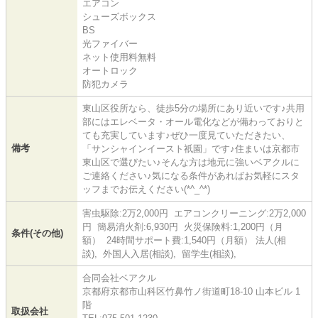
エアコン
シューズボックス
BS
光ファイバー
ネット使用料無料
オートロック
防犯カメラ
東山区役所なら、徒歩5分の場所にあり近いです♪共用
部にはエレベータ・オール電化などが備わっておりと
ても充実しています♪ぜひ一度見ていただきたい、
備考
「サンシャインイースト祇園」です♪住まいは京都市
東山区で選びたい♪そんな方は地元に強いベアクルに
ご連絡ください♪気になる条件があればお気軽にスタ
ッフまでお伝えください(*^_^*)
害虫駆除:2万2,000円 エアコンクリーニング:2万2,000
円 簡易消火剤:6,930円 火災保険料:1,200円（月
条件(その他)
額） 24時間サポート費:1,540円（月額） 法人(相
談), 外国人入居(相談), 留学生(相談),
合同会社ベアクル
京都府京都市山科区竹鼻竹ノ街道町18-10 山本ビル 1
階
取扱会社