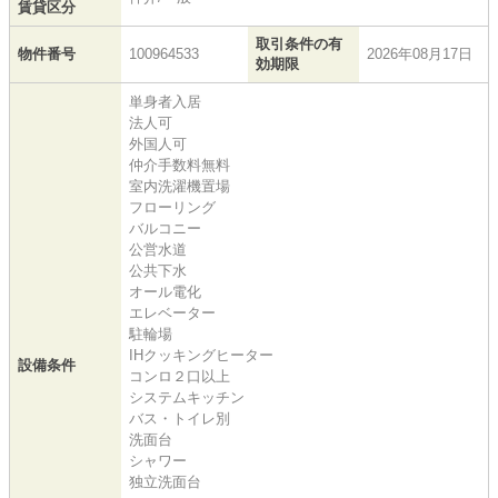
賃貸区分
取引条件の有
物件番号
100964533
2026年08月17日
効期限
単身者入居
法人可
外国人可
仲介手数料無料
室内洗濯機置場
フローリング
バルコニー
公営水道
公共下水
オール電化
エレベーター
駐輪場
IHクッキングヒーター
設備条件
コンロ２口以上
システムキッチン
バス・トイレ別
洗面台
シャワー
独立洗面台