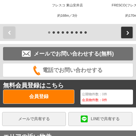
フレスコ 東山安井店
FRESCO(フレ
約168m／3分
約170
前
メールでお問い合わせする(無料)
電話でお問い合わせする
無料会員登録はこちら
公開物件数：
0
件
会員登録
会員物件数：
0
件
メールで共有する
LINEで共有する