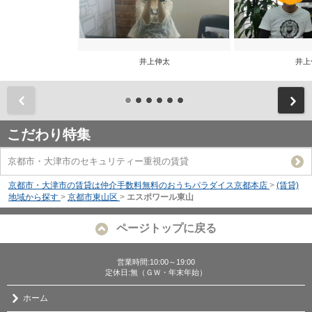
井上伸太
井上
前
こだわり特集
京都市・大津市のセキュリティー重視の賃貸
京都市・大津市の賃貸は仲介手数料無料のおうちパラダイス京都本店
>
(賃貸)
地域から探す
>
京都市東山区
>
エスポワール東山
ページトップに戻る
営業時間:10:00～19:00
定休日:無（ＧＷ・年末年始）
ホーム