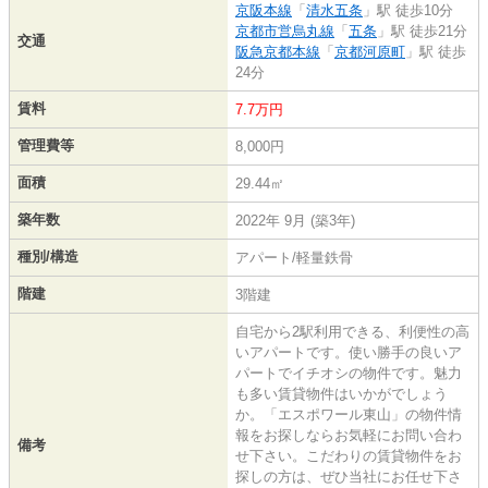
京阪本線
「
清水五条
」駅 徒歩10分
京都市営烏丸線
「
五条
」駅 徒歩21分
交通
阪急京都本線
「
京都河原町
」駅 徒歩
24分
賃料
7.7万円
管理費等
8,000円
面積
29.44㎡
築年数
2022年 9月 (築3年)
種別/構造
アパート/軽量鉄骨
階建
3階建
自宅から2駅利用できる、利便性の高
いアパートです。使い勝手の良いア
パートでイチオシの物件です。魅力
も多い賃貸物件はいかがでしょう
か。「エスポワール東山」の物件情
報をお探しならお気軽にお問い合わ
備考
せ下さい。こだわりの賃貸物件をお
探しの方は、ぜひ当社にお任せ下さ