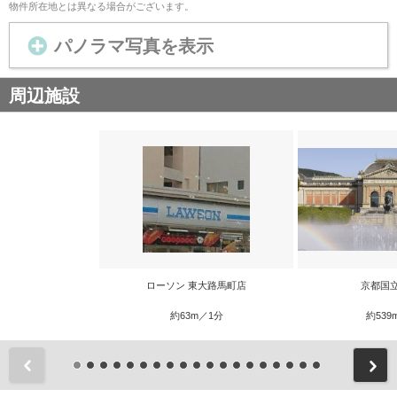
物件所在地とは異なる場合がございます。
パノラマ写真を表示
周辺施設
ローソン 東大路馬町店
京都国
約63m／1分
約539
前