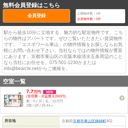
無料会員登録はこちら
公開物件数：
0
件
会員登録
会員物件数：
0
件
駅から徒歩10分に立地する、魅力的な駅近物件です。こち
らの物件はアパートです。ぜひご覧いただきたい賃貸物件
です。「エスポワール東山」の物件情報をお探しならお気
軽にお問い合わせ下さい。当社ならではの物件情報が豊富
にあります。京都市東山区の京阪本線清水五条周辺のこと
なら当社にお任せを。075-501-1230かまたは
info@bearcle.netからご連絡を。
空室一覧
7.7
万
円
NEW
(管理費・共益費 8,000円)
敷：0ヶ月｜礼：10万円
2階 / 1R / 29.44㎡
所在地
京都府
京都市東山区
鐘鋳町
402