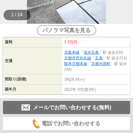
1 / 24
パノラマ写真を見る
賃料
7.7万円
京阪本線
「
清水五条
」駅 徒歩10分
京都市営烏丸線
「
五条
」駅 徒歩21分
交通
阪急京都本線
「
京都河原町
」駅 徒歩
24分
間取り(面積)
1R(29.44㎡)
築年月
2022年 9月(築3年)
メールでお問い合わせする(無料)
電話でお問い合わせする