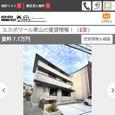
0
0
検討リスト
最近見た物件
お問合せ
エスポワール東山の賃貸情報！（
1
室）
賃料
7.7万円
空室情報を確認