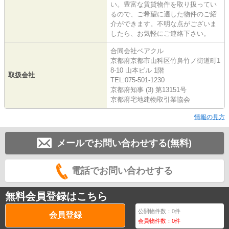
い。豊富な賃貸物件を取り扱ってい
るので、ご希望に適した物件のご紹
介ができます。不明な点がございま
したら、お気軽にご連絡下さい。
合同会社ベアクル
京都府京都市山科区竹鼻竹ノ街道町1
8-10 山本ビル 1階
取扱会社
TEL:075-501-1230
京都府知事 (3) 第13151号
京都府宅地建物取引業協会
情報の見方
メールでお問い合わせする(無料)
電話でお問い合わせする
無料会員登録はこちら
公開物件数：
0
件
会員登録
会員物件数：
0
件