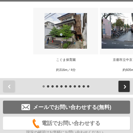
こぐま保育園
京都市立中京
約316m／4分
約605
前
メールでお問い合わせする(無料)
電話でお問い合わせする
現況の確認はお気軽にお問い合わせください。