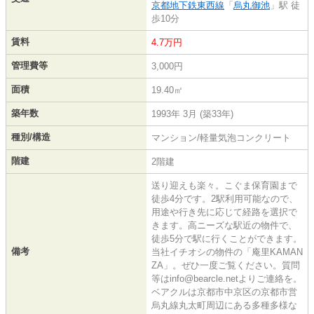
京都地下鉄東西線
「
烏丸御池
」駅 徒
歩10分
賃料
4.7万円
管理費等
3,000円
面積
19.40㎡
築年数
1993年 3月 (築33年)
種別/構造
マンション/軽量気泡コンクリート
階建
2階建
送り迎えも楽々。こぐま保育園まで
徒歩4分です。2駅利用可能なので、
用途や行き先に応じて経路を選択で
きます。高ニーズな駅近の物件で、
徒歩5分で駅に行くことができます。
備考
当社イチオシの物件の「庵里KAMAN
ZA」。ぜひ一度ご覧ください。質問
等はinfo@bearcle.netよりご連絡を。
ベアクルは京都市中京区の京都市営
烏丸線丸太町周辺にある多種多様な