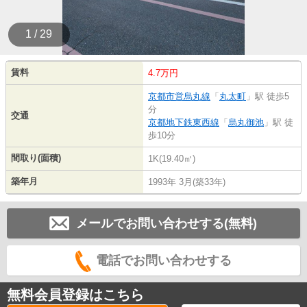
1 / 29
賃料
4.7万円
京都市営烏丸線
「
丸太町
」駅 徒歩5
分
交通
京都地下鉄東西線
「
烏丸御池
」駅 徒
歩10分
間取り(面積)
1K(19.40㎡)
築年月
1993年 3月(築33年)
メールでお問い合わせする(無料)
電話でお問い合わせする
無料会員登録はこちら