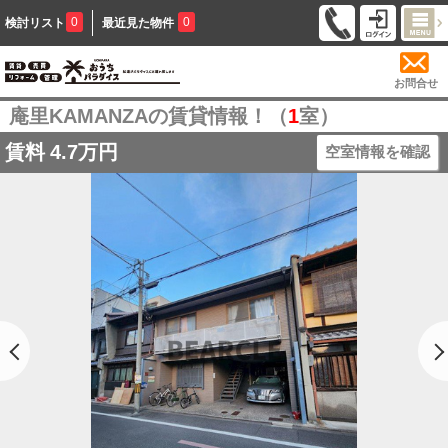
0
0
検討リスト
最近見た物件
お問合せ
庵里KAMANZAの賃貸情報！（
1
室）
賃料
4.7万円
空室情報を確認