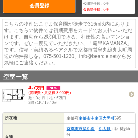
公開物件数：
0
件
会員登録
会員物件数：
0
件
こちらの物件はこぐま保育園が徒歩で316m以内にありま
す。こちらの物件では初期費用をカードでお支払いいただ
けます。自宅から2駅利用できる、利便性の高いマンショ
ンです。ぜひ一度見ていただきたい、「庵里KAMANZA」
です。信頼・実績あるベアクルで京都市営烏丸線丸太町周
辺の物件探しを。075-501-1230、info@bearcle.netからお
気軽にご連絡ください。
空室一覧
4.7
万
円
NEW
(管理費・共益費 3,000円)
敷：0ヶ月｜礼：5万円
2階 / 1K / 19.40㎡
所在地
京都府
京都市中京区
大黒町
695
京都市営烏丸線
「
丸太町
」駅 徒歩5
分
交通