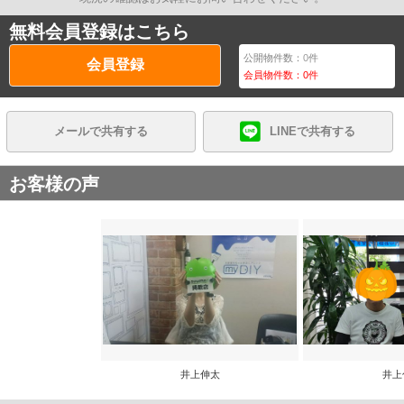
無料会員登録はこちら
公開物件数：
0
件
会員登録
会員物件数：
0
件
メールで共有する
LINEで共有する
お客様の声
井上伸太
井上