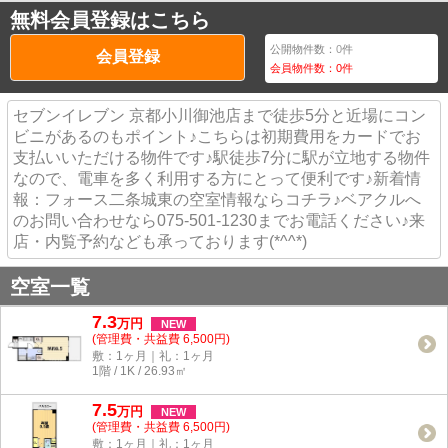
無料会員登録はこちら
公開物件数：
0
件
会員登録
会員物件数：
0
件
セブンイレブン 京都小川御池店まで徒歩5分と近場にコン
ビニがあるのもポイント♪こちらは初期費用をカードでお
支払いいただける物件です♪駅徒歩7分に駅が立地する物件
なので、電車を多く利用する方にとって便利です♪新着情
報：フォース二条城東の空室情報ならコチラ♪ベアクルへ
のお問い合わせなら075-501-1230までお電話ください♪来
店・内覧予約なども承っております(*^^*)
空室一覧
7.3
万
円
NEW
(管理費・共益費 6,500円)
敷：1ヶ月｜礼：1ヶ月
1階 / 1K / 26.93㎡
7.5
万
円
NEW
(管理費・共益費 6,500円)
敷：1ヶ月｜礼：1ヶ月