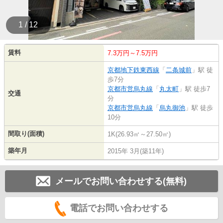
1 / 12
賃料
7.3万円～7.5万円
京都地下鉄東西線
「
二条城前
」駅 徒
歩7分
京都市営烏丸線
「
丸太町
」駅 徒歩7
交通
分
京都市営烏丸線
「
烏丸御池
」駅 徒歩
10分
間取り(面積)
1K(26.93㎡～27.50㎡)
築年月
2015年 3月(築11年)
メールでお問い合わせする(無料)
電話でお問い合わせする