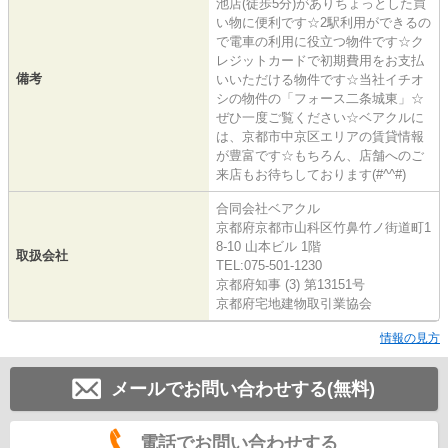
池店(徒歩5分)がありちょっとした買
い物に便利です☆2駅利用ができるの
で電車の利用に役立つ物件です☆ク
レジットカードで初期費用をお支払
備考
いいただける物件です☆当社イチオ
シの物件の「フォース二条城東」☆
ぜひ一度ご覧ください☆ベアクルに
は、京都市中京区エリアの賃貸情報
が豊富です☆もちろん、店舗へのご
来店もお待ちしております(#^^#)
合同会社ベアクル
京都府京都市山科区竹鼻竹ノ街道町1
8-10 山本ビル 1階
取扱会社
TEL:075-501-1230
京都府知事 (3) 第13151号
京都府宅地建物取引業協会
情報の見方
メールでお問い合わせする(無料)
電話でお問い合わせする