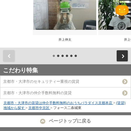
井上伸太
井上
前
こだわり特集
京都市・大津市のセキュリティー重視の賃貸
京都市・大津市の仲介手数料無料の賃貸
京都市・大津市の賃貸は仲介手数料無料のおうちパラダイス京都本店
>
(賃貸)
地域から探す
>
京都市中京区
>
フォース二条城東
ページトップに戻る