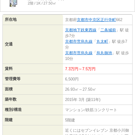
2階 / 1K / 27.50㎡
所在地
京都府
京都市中京区
正行寺町
662
京都地下鉄東西線
「
二条城前
」駅 徒
歩7分
京都市営烏丸線
「
丸太町
」駅 徒歩7
交通
分
京都市営烏丸線
「
烏丸御池
」駅 徒歩
10分
賃料
7.3万円～7.5万円
管理費等
6,500円
面積
26.93㎡～27.50㎡
築年数
2015年 3月 (築11年)
種別/構造
マンション/鉄筋コンクリート
階建
5階建
近くにはセブンイレブン 京都小川御