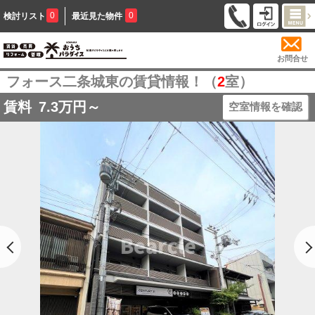
0
0
検討リスト
最近見た物件
お問合せ
フォース二条城東の賃貸情報！（
2
室）
賃料
7.3
万円～
空室情報を確認