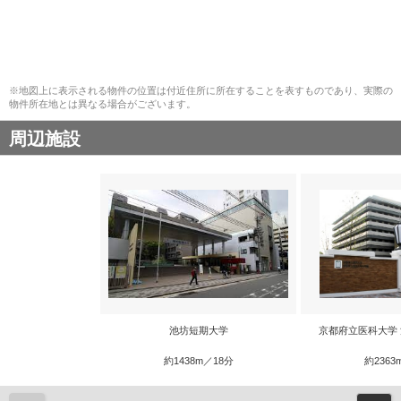
※地図上に表示される物件の位置は付近住所に所在することを表すものであり、実際の
物件所在地とは異なる場合がございます。
周辺施設
池坊短期大学
京都府立医科大学
約1438m／18分
約2363