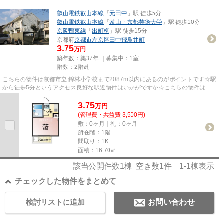
叡山電鉄叡山本線
「
元田中
」駅 徒歩5分
叡山電鉄叡山本線
「
茶山・京都芸術大学
」駅 徒歩10分
京阪鴨東線
「
出町柳
」駅 徒歩15分
京都府
京都市左京区
田中飛鳥井町
3.75
万円
築年数：築37年 ｜募集中：
1室
階数：2階建
こちらの物件は京都市立 錦林小学校まで2087m以内にあるのがポイントです☆駅
から徒歩5分というアクセス良好な駅近物件はいかがですか☆こちらの物件はア
パートです☆こだわりポイント満...
3.75
万
円
(管理費・共益費 3,500円)
敷：0ヶ月｜礼：0ヶ月
所在階：1階
間取り：1K
面積：16.70㎡
該当公開件数
1
棟 空き数
1
件
1-1
棟表示
チェックした物件をまとめて
検討リストに追加
お問い合わせ