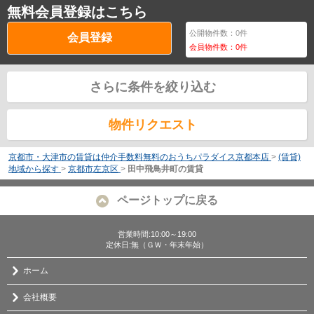
無料会員登録はこちら
公開物件数：
0
件
会員登録
会員物件数：
0
件
さらに条件を絞り込む
物件リクエスト
京都市・大津市の賃貸は仲介手数料無料のおうちパラダイス京都本店
>
(賃貸)
地域から探す
>
京都市左京区
>
田中飛鳥井町の賃貸
ページトップに戻る
営業時間:10:00～19:00
定休日:無（ＧＷ・年末年始）
ホーム
会社概要