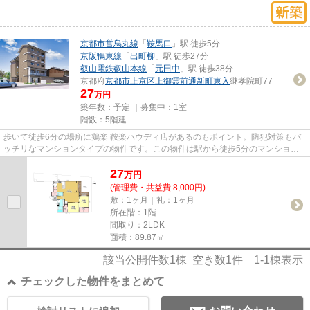
京都市営烏丸線
「
鞍馬口
」駅 徒歩5分
京阪鴨東線
「
出町柳
」駅 徒歩27分
叡山電鉄叡山本線
「
元田中
」駅 徒歩38分
京都府
京都市上京区
上御霊前通新町東入
継孝院町77
27
万円
築年数：予定 ｜募集中：
1室
階数：5階建
歩いて徒歩6分の場所に鶏楽 鞍楽ハウディ店があるのもポイント。防犯対策もバ
ッチリなマンションタイプの物件です。この物件は駅から徒歩5分のマンション
です。ぜひ一度見ていただきた...
27
万
円
(管理費・共益費 8,000円)
敷：1ヶ月｜礼：1ヶ月
所在階：1階
間取り：2LDK
面積：89.87㎡
該当公開件数
1
棟 空き数
1
件
1-1
棟表示
チェックした物件をまとめて