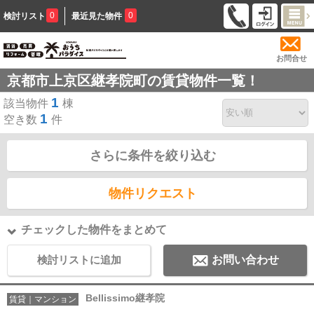
0
0
検討リスト
最近見た物件
お問合せ
京都市上京区継孝院町の賃貸物件一覧！
1
該当物件
棟
1
空き数
件
さらに条件を絞り込む
物件リクエスト
チェックした物件をまとめて
検討リストに追加
お問い合わせ
Bellissimo継孝院
賃貸｜マンション