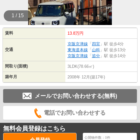
1 / 15
賃料
13.8万円
京阪京津線
「
四宮
」駅 徒歩4分
交通
東海道本線
「
山科
」駅 徒歩13分
京阪京津線
「
追分
」駅 徒歩14分
間取り(面積)
3LDK(78.66㎡)
築年月
2008年 12月(築17年)
メールでお問い合わせする(無料)
電話でお問い合わせする
無料会員登録はこちら
公開物件数：
0
件
会員登録