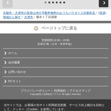
前
京都市・大津市の賃貸は仲介手数料無料のおうちパラダイス京都本店
>
(賃貸)
地域から探す
>
大津市
>
横木１丁目貸家
ページトップに戻る
営業時間:10:00～19:00
定休日:無（ＧＷ・年末年始）
ホーム
会社概要
お問い合わせ
PCサイト
プライバシーポリシー
利用規約
｜アクセスマップ
｜
Copyright(c) 合同会社ベアクル All rights reserved.
当サイトでは、お客様の当サイト利用状況把握、サービス向上検討を目的と
して、クッキー（Cookie）を使用しています。