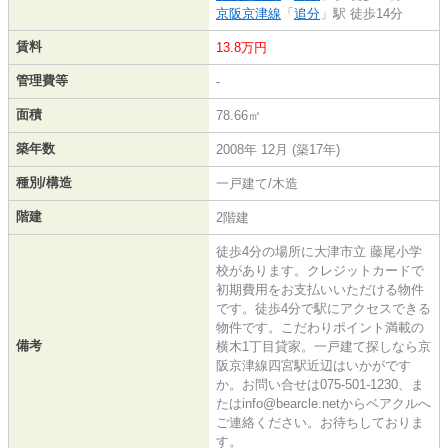
京阪京津線
「
追分
」駅 徒歩14分
賃料
13.8万円
管理費等
-
面積
78.66㎡
築年数
2008年 12月 (築17年)
種別/構造
一戸建て/木造
階建
2階建
徒歩4分の場所に大津市立 藤尾小学
校があります。クレジットカードで
初期費用をお支払いいただける物件
です。徒歩4分で駅にアクセスできる
物件です。こだわりポイント満載の
備考
横木1丁目貸家。一戸建て探しなら京
阪京津線四宮駅近辺はいかがです
か。お問い合せは075-501-1230、ま
たはinfo@bearcle.netからベアクルへ
ご連絡ください。お待ちしておりま
す。