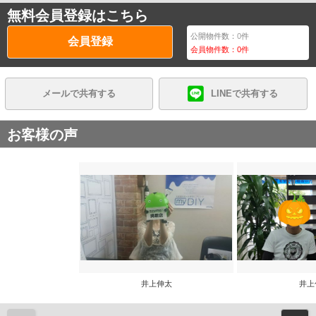
無料会員登録はこちら
公開物件数：
0
件
会員登録
会員物件数：
0
件
メールで共有する
LINEで共有する
お客様の声
井上伸太
井上