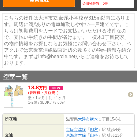
会員物件数：
0
件
こちらの物件は大津市立 藤尾小学校が315m以内にありま
す。周辺に2駅ありの電車通勤しやすい一戸建てです。こ
ちらは初期費用をカードでお支払いいただける物件なの
で、支払い手続きの手間が省けます。「横木1丁目貸家」
の物件情報をお探しならお気軽にお問い合わせ下さい。ベ
アクルでは京阪京津線四宮近辺の数多くの物件情報を紹介
中です。まずはinfo@bearcle.netからご連絡をお待ちして
おります。
空室一覧
13.8
万
円
NEW
(管理費・共益費 -)
敷：1ヶ月｜礼：1ヶ月
1-2階 / 3LDK / 78.66㎡
所在地
滋賀県
大津市
横木
１丁目15-8-1
京阪京津線
「
四宮
」駅 徒歩4分
交通
東海道本線
「
山科
」駅 徒歩13分