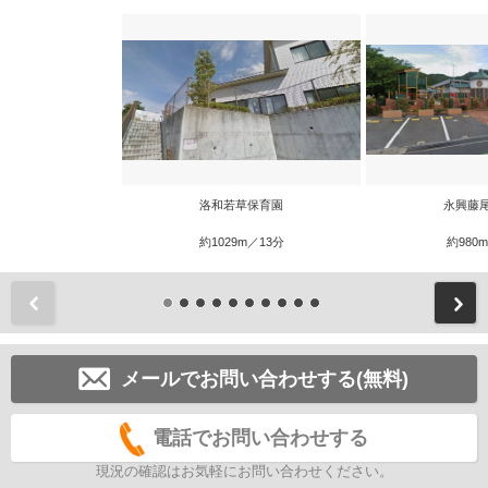
洛和若草保育園
永興藤
約1029m／13分
約980
前
メールでお問い合わせする(無料)
電話でお問い合わせする
現況の確認はお気軽にお問い合わせください。