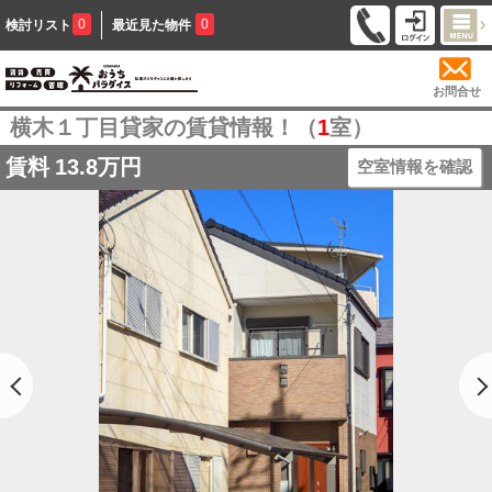
0
0
検討リスト
最近見た物件
お問合せ
横木１丁目貸家の賃貸情報！（
1
室）
賃料
13.8万円
空室情報を確認