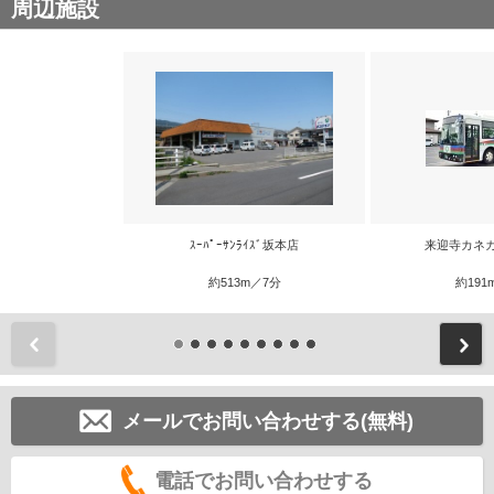
周辺施設
ｽｰﾊﾟｰｻﾝﾗｲｽﾞ坂本店
来迎寺カネ
約513m／7分
約191
前
メールでお問い合わせする(無料)
電話でお問い合わせする