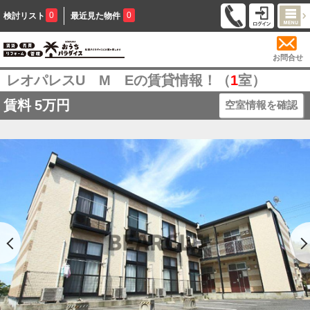
0
0
検討リスト
最近見た物件
お問合せ
レオパレスU M Eの賃貸情報！（
1
室）
賃料
5万円
空室情報を確認