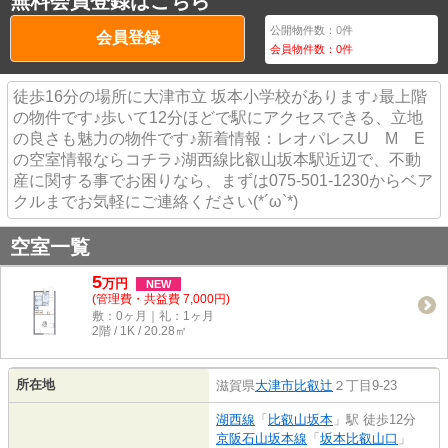
無料会員登録はこちら
公開物件数：
0
件
会員登録
会員物件数：
0
件
徒歩16分の場所に大津市立 坂本小学校があります♪最上階
の物件です♪歩いて12分ほどで駅にアクセスできる、立地
の良さも魅力の物件です♪新着情報：レオパレスU M E
の空室情報ならコチラ♪湖西線比叡山坂本駅近辺で、不動
産に関する事でお困りなら、まずは075-501-1230からベア
クルまでお気軽にご連絡ください(*´ω`*)
空室一覧
5
万
円
NEW
(管理費・共益費 7,000円)
敷：0ヶ月｜礼：1ヶ月
2階 / 1K / 20.28㎡
所在地
滋賀県
大津市
比叡辻
２丁目9-23
湖西線
「
比叡山坂本
」駅 徒歩12分
京阪石山坂本線
「
坂本比叡山口
」