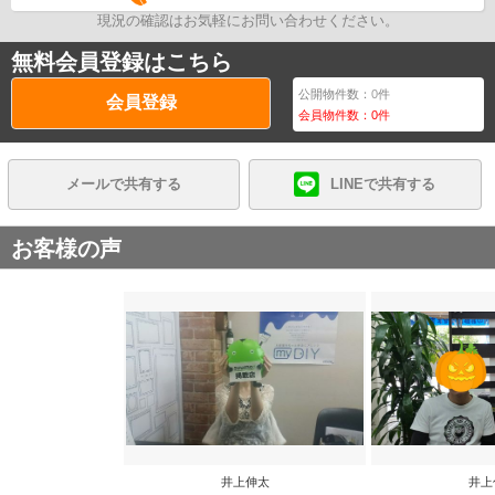
現況の確認はお気軽にお問い合わせください。
無料会員登録はこちら
公開物件数：
0
件
会員登録
会員物件数：
0
件
メールで共有する
LINEで共有する
お客様の声
井上伸太
井上