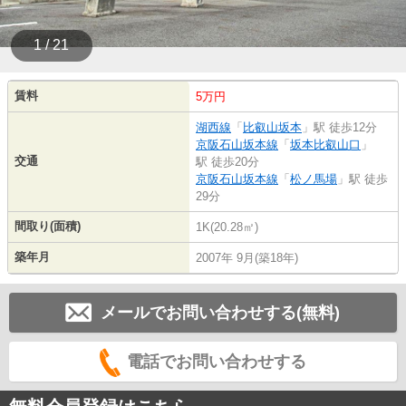
1 / 21
賃料
5万円
湖西線
「
比叡山坂本
」駅 徒歩12分
京阪石山坂本線
「
坂本比叡山口
」
交通
駅 徒歩20分
京阪石山坂本線
「
松ノ馬場
」駅 徒歩
29分
間取り(面積)
1K(20.28㎡)
築年月
2007年 9月(築18年)
メールでお問い合わせする(無料)
電話でお問い合わせする