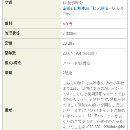
交通
駅 徒歩20分
京阪石山坂本線
「
松ノ馬場
」駅 徒歩
29分
賃料
5万円
管理費等
7,000円
面積
20.28㎡
築年数
2007年 9月 (築18年)
種別/構造
アパート/鉄骨造
階建
2階建
こちらの物件は大津市立 坂本小学校
まで1213m以内にあるのがポイント
です♪こちらは初期費用をカードでお
支払いいただける物件です♪通風良好
の涼しく気持ちの良い空間をご提供
備考
いたします♪こだわりポイント満載の
レオパレスU M E♪ベアクルがあ
なたのご希望に適した物件のご紹介
をいたします♪075-501-1230/info@be