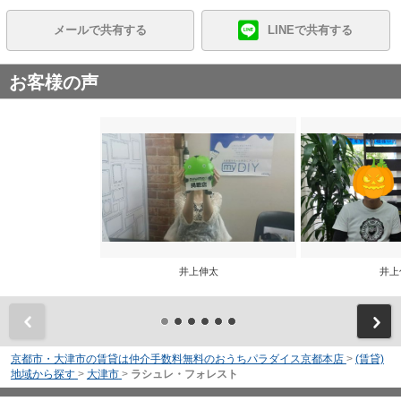
メールで共有する
LINEで共有する
お客様の声
井上伸太
井上
前
京都市・大津市の賃貸は仲介手数料無料のおうちパラダイス京都本店
>
(賃貸)
地域から探す
>
大津市
>
ラシュレ・フォレスト