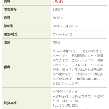
賃料
5.8万円
管理費等
3,900円
面積
30.85㎡
築年数
2021年 3月 (築5年)
種別/構造
アパート/木造
階建
2階建
築5年の物件です。こちらの物件はア
パートです。初期費用のカード決済
ができます。こだわりポイント満載
のラシュレ・フォレスト。ベアクル
備考
が取り扱っているのは湖西線堅田周
辺の物件です。ご要望やご不明な点
などがあれば、info@bearcle.netにて
お受けいたします。
合同会社ベアクル
京都府京都市山科区竹鼻竹ノ街道町1
8-10 山本ビル 1階
取扱会社
TEL:075-501-1230