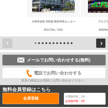
大津市役所 市民部 堅田市民センター
アルプ
約1173m／15分
約829
前
メールでお問い合わせする(無料)
電話でお問い合わせする
現況の確認はお気軽にお問い合わせください。
無料会員登録はこちら
公開物件数：
0
件
会員登録
会員物件数：
0
件