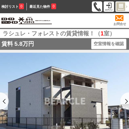
0
0
検討リスト
最近見た物件
お問合せ
ラシュレ・フォレストの賃貸情報！（
1
室）
賃料
5.8万円
空室情報を確認