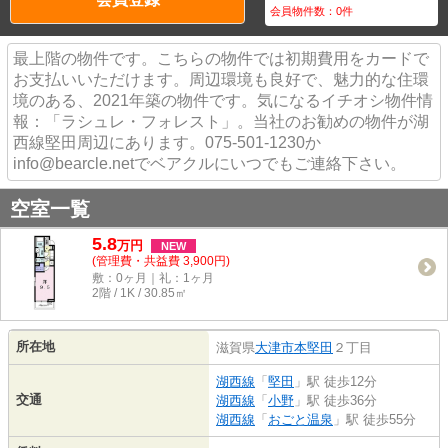
会員物件数：
0
件
最上階の物件です。こちらの物件では初期費用をカードで
お支払いいただけます。周辺環境も良好で、魅力的な住環
境のある、2021年築の物件です。気になるイチオシ物件情
報：「ラシュレ・フォレスト」。当社のお勧めの物件が湖
西線堅田周辺にあります。075-501-1230か
info@bearcle.netでベアクルにいつでもご連絡下さい。
空室一覧
5.8
万
円
NEW
(管理費・共益費 3,900円)
敷：0ヶ月｜礼：1ヶ月
2階 / 1K / 30.85㎡
所在地
滋賀県
大津市
本堅田
２丁目
湖西線
「
堅田
」駅 徒歩12分
交通
湖西線
「
小野
」駅 徒歩36分
湖西線
「
おごと温泉
」駅 徒歩55分