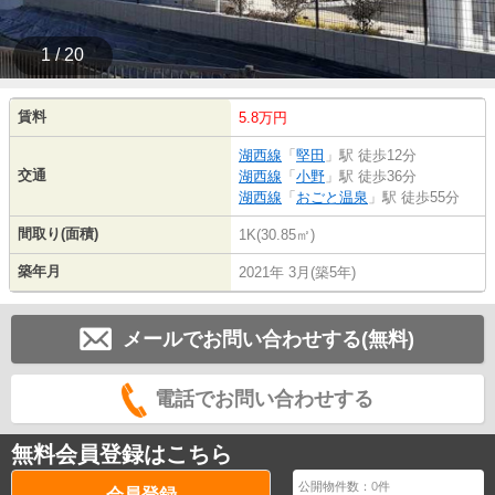
1 / 20
賃料
5.8万円
湖西線
「
堅田
」駅 徒歩12分
交通
湖西線
「
小野
」駅 徒歩36分
湖西線
「
おごと温泉
」駅 徒歩55分
間取り(面積)
1K(30.85㎡)
築年月
2021年 3月(築5年)
メールでお問い合わせする(無料)
電話でお問い合わせする
無料会員登録はこちら
公開物件数：
0
件
会員登録