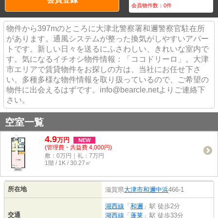
会員物件数：
0
件
物件から397mのところに大津北警察署和邇警察官駐在所
があります。通風システムが整った換気がしやすいアパー
トです。新しい日々を送るにふさわしい、きれいな室内で
す。気になるイチオシ物件情報：「ココドリーロ」。大津
市エリアで賃貸物件をお探しの方は、当社にお任せ下さ
い。多種多様な物件情報を取り扱っているので、ご希望の
物件に出会えるはずです。info@bearcle.netよりご連絡下
さい。
空室一覧
4.9
万
円
NEW
(管理費・共益費 4,000円)
敷：0万円｜礼：7万円
1階 / 1K / 30.27㎡
所在地
滋賀県
大津市
和邇中浜
466-1
湖西線
「
和邇
」駅 徒歩2分
交通
湖西線
「
蓬莱
」駅 徒歩33分