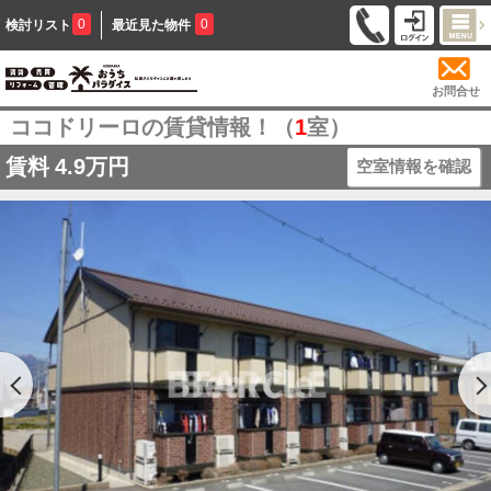
0
0
検討リスト
最近見た物件
お問合せ
ココドリーロの賃貸情報！（
1
室）
賃料
4.9万円
空室情報を確認