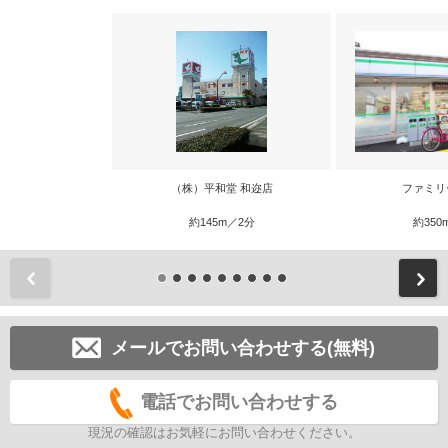
（株）平和堂 和迩店
ファミリ
約145m／2分
約350
前
メールでお問い合わせする(無料)
電話でお問い合わせする
現況の確認はお気軽にお問い合わせください。