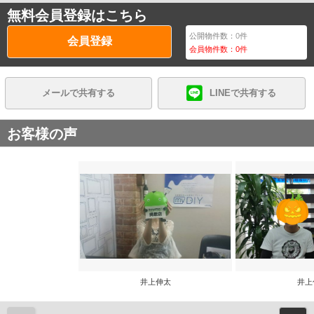
無料会員登録はこちら
公開物件数：
0
件
会員登録
会員物件数：
0
件
メールで共有する
LINEで共有する
お客様の声
井上伸太
井上