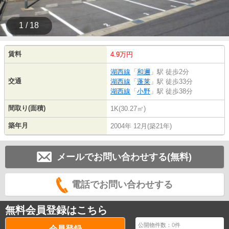
1 / 18
賃料
4.9万円
湖西線
「
和邇
」駅 徒歩2分
交通
湖西線
「
蓬莱
」駅 徒歩33分
湖西線
「
小野
」駅 徒歩38分
間取り(面積)
1K(30.27㎡)
築年月
2004年 12月(築21年)
メールでお問い合わせする(無料)
電話でお問い合わせする
無料会員登録はこちら
公開物件数：
0
件
会員登録