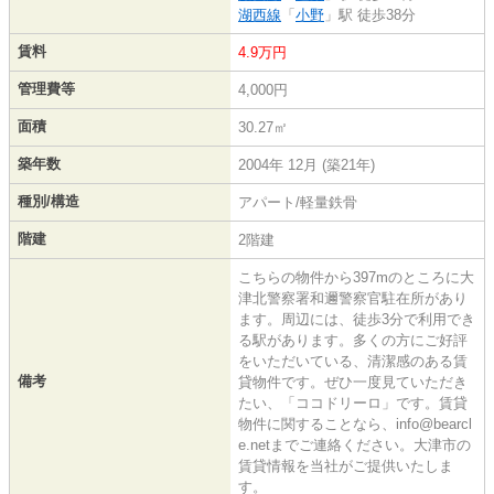
湖西線
「
小野
」駅 徒歩38分
賃料
4.9万円
管理費等
4,000円
面積
30.27㎡
築年数
2004年 12月 (築21年)
種別/構造
アパート/軽量鉄骨
階建
2階建
こちらの物件から397mのところに大
津北警察署和邇警察官駐在所があり
ます。周辺には、徒歩3分で利用でき
る駅があります。多くの方にご好評
をいただいている、清潔感のある賃
備考
貸物件です。ぜひ一度見ていただき
たい、「ココドリーロ」です。賃貸
物件に関することなら、info@bearcl
e.netまでご連絡ください。大津市の
賃貸情報を当社がご提供いたしま
す。